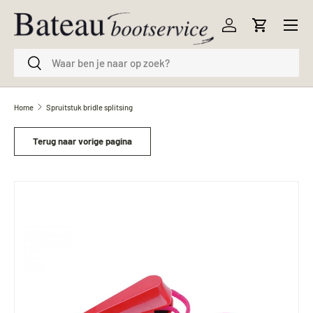
Menu
Ga naar inhoud
Inloggen
Winkelwag
Zoeken
Zoeken
Home
Spruitstuk bridle splitsing
Terug naar vorige pagina