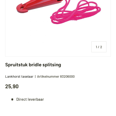
van
1
/
2
Spruitstuk bridle splitsing
Lankhorst taselaar
|
Artikelnummer
83206000
25,90
Direct leverbaar