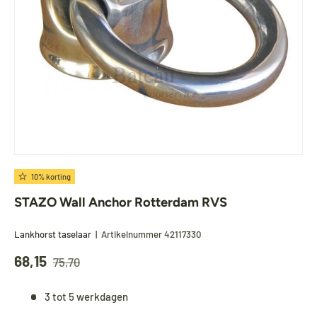
10% korting
STAZO Wall Anchor Rotterdam RVS
Lankhorst taselaar
|
Artikelnummer
42117330
68,15
75,70
3 tot 5 werkdagen