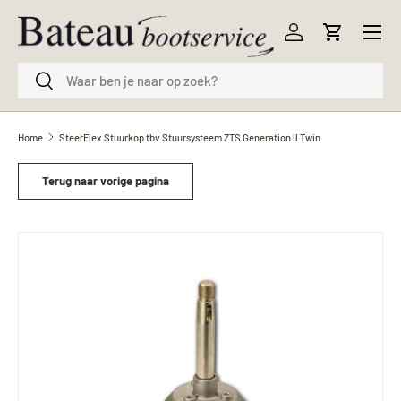
Menu
Ga naar inhoud
Inloggen
Winkelwag
Zoeken
Zoeken
Home
SteerFlex Stuurkop tbv Stuursysteem ZTS Generation ll Twin
Terug naar vorige pagina