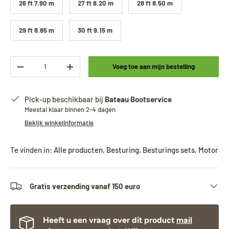
26 ft 7.90 m
27 ft 8.20 m
28 ft 8.50 m
29 ft 8.85 m
30 ft 9.15 m
Aantal
Voeg toe aan mijn bestelling
-
+
Pick-up beschikbaar bij
Bateau Bootservice
Meestal klaar binnen 2-4 dagen
Bekijk winkelinformatie
Te vinden in:
Alle producten
,
Besturing
,
Besturings sets
,
Motor
Gratis verzending vanaf 150 euro
Heeft u een vraag over dit product
mail