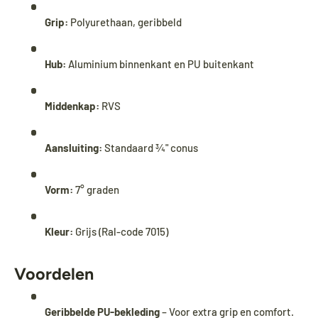
other products will continue to be shipped.
All other items will be shipped from
24
Grip:
Polyurethaan, geribbeld
August
.
Hub:
Aluminium binnenkant en PU buitenkant
Während unseres Urlaubs werden
Biminitops
und verschiedene andere Produkte ganz
Middenkap:
RVS
normal versendet. Alle übrigen Artikel
werden ab dem
24. August
versendet.
Aansluiting:
Standaard ¾" conus
Vorm:
7° graden
Kleur:
Grijs (Ral-code 7015)
Voordelen
Geribbelde PU-bekleding
– Voor extra grip en comfort.