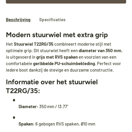
Beschrijving
Specificaties
Modern stuurwiel met extra grip
Het
Stuurwiel T22RG/35
combineert moderne stijl met
optimale grip. Dit stuurwiel heeft een
diameter van 350 mm
,
is uitgevoerd in
grijs met RVS spaken
en voorzien van een
comfortabele
geribbelde PU-schuimbekleding
. Perfect voor
iedere boot dankzij de stevige en duurzame constructie.
Informatie over het stuurwiel
T22RG/35:
Tijdens onze vakantie worden Biminitops en
diverse producten gewoon verzonden.
Diameter:
350 mm / 13.77"
Overige artikelen vanaf
24 augustus.
Spaken:
6 gebogen RVS spaken, Ø10 mm
During our holiday,
Bimini tops
and various