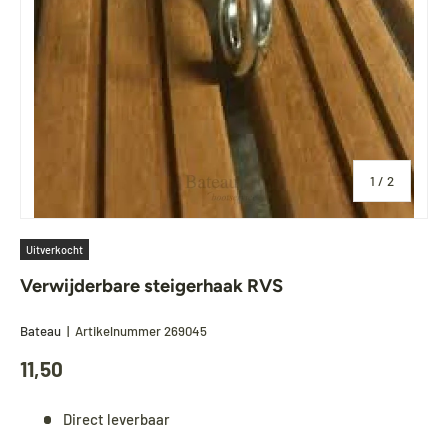
van
1
/
2
Uitverkocht
Verwijderbare steigerhaak RVS
Bateau
|
Artikelnummer
269045
11,50
Direct leverbaar