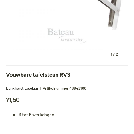
van
1
/
2
Vouwbare tafelsteun RVS
Lankhorst taselaar
|
Artikelnummer
43842100
71,50
3 tot 5 werkdagen