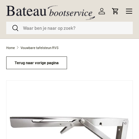
Menu
Ga naar inhoud
Inloggen
Winkelwag
Zoeken
Zoeken
Home
Vouwbare tafelsteun RVS
Terug naar vorige pagina